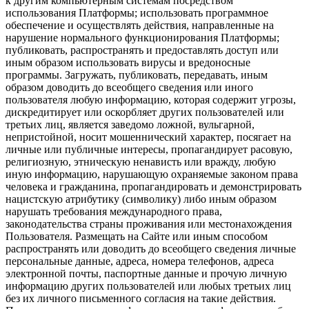
к другим компьютерным системам посредством
использования Платформы; использовать программное
обеспечение и осуществлять действия, направленные на
нарушение нормального функционирования Платформы;
публиковать, распространять и предоставлять доступ или
иным образом использовать вирусы и вредоносные
программы. Загружать, публиковать, передавать, иным
образом доводить до всеобщего сведения или иного
пользователя любую информацию, которая содержит угрозы,
дискредитирует или оскорбляет других пользователей или
третьих лиц, является заведомо ложной, вульгарной,
непристойной, носит мошеннический характер, посягает на
личные или публичные интересы, пропагандирует расовую,
религиозную, этническую ненависть или вражду, любую
иную информацию, нарушающую охраняемые законом права
человека и гражданина, пропагандировать и демонстрировать
нацистскую атрибутику (символику) либо иным образом
нарушать требования международного права,
законодательства страны проживания или местонахождения
Пользователя. Размещать на Сайте или иным способом
распространять или доводить до всеобщего сведения личные
персональные данные, адреса, номера телефонов, адреса
электронной почты, паспортные данные и прочую личную
информацию других пользователей или любых третьих лиц
без их личного письменного согласия на такие действия.