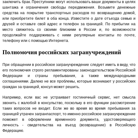
заключить брак. Преступники могут использовать ваши документы в целях
шантажа и ограничения свободы передвижения. Возьмите денежные
средства на покрытие транспортных расходов по возвращению домой,
или приобретите билет в оба конца. Известите о дате отъезда семью и
друзей и оставьте свой адрес и телефон за границей. По прибытии на
место свяжитесь со своими близкими в России и, по возможности
продолжайте поддерживать с ними регулярные контакты по почте,
телефону или с помощью Интернета.
Полномочия российских загранучреждений
При обращении в российское загранучреждение следует иметь в виду, что
его полномочия строго регламентированы законодательством Российской
Федерации и страны пребывания, а также международными
соглашениями. Далеко не все проблемы, которые возникают у российских
граждан за границей, консул может решить.
Например, если вас не устраивает гостиничный сервис, нет смысла
звонить с жалобой в консульство, поскольку в его функции рассмотрение
таких вопросов не входит. Если же во время во время пребывания за
границей утрачен загранпаспорт, то именно российское загранучреждение
поможет в оформлении временного документа, удостоверяющего
личность - свидетельства на въезд (возвращение) в Российскую
Федерацию.