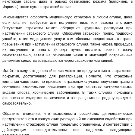
некоторые страны даже в рамках безвизового режима (например, в
Израиль) также нужен страховой полис.
Рекомендуется оформить медицинскую страховку в любом случае, даже
если она не требуется для получения визы или въезда в страну.
Отсутствие страховки может обернуться крупными расходами при
наступлении страхового случая. Оформляя страховой полис, подробно
узнайте, какие медицинские услуги вам обязаны предоставить в стране
пребывания при наступлении страхового случая, также какова процедура
их получения и оплаты (иногда нужно оплатить визит к врачу
самостоятельно, затем на основании чеков и квитанций потраченные
денежные средства возвращаются через страховую компанию).
Имейте в виду, что дешевый полис может не предусматривать страхового
покрытия, достаточного для репатриации. Помните, что страховые
компании чаще всего не признают страховым случаем получение травм в
состоянии алкогольного опьянения или при занятиях экстремальными
видами спорта, хронические заболевания. В таких случаях покрывать
финансовые издержки по лечению и возвращению на родину придется
самостоятельно.
Обратите внимание, что возможности российских дипломатических
представительств и консульских учреждений по оказанию содействия при
наступлении страхового случая предельно ограничены. В соответствии с
действующим законодательством они наделены следующими