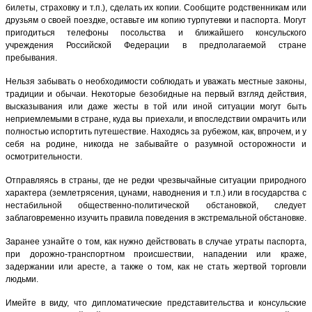
билеты, страховку и т.п.), сделать их копии. Сообщите родственникам или
друзьям о своей поездке, оставьте им копию турпутевки и паспорта. Могут
пригодиться телефоны посольства и ближайшего консульского
учреждения Российской Федерации в предполагаемой стране
пребывания.
Нельзя забывать о необходимости соблюдать и уважать местные законы,
традиции и обычаи. Некоторые безобидные на первый взгляд действия,
высказывания или даже жесты в той или иной ситуации могут быть
неприемлемыми в стране, куда вы приехали, и впоследствии омрачить или
полностью испортить путешествие. Находясь за рубежом, как, впрочем, и у
себя на родине, никогда не забывайте о разумной осторожности и
осмотрительности.
Отправляясь в страны, где не редки чрезвычайные ситуации природного
характера (землетрясения, цунами, наводнения и т.п.) или в государства с
нестабильной общественно-политической обстановкой, следует
заблаговременно изучить правила поведения в экстремальной обстановке.
Заранее узнайте о том, как нужно действовать в случае утраты паспорта,
при дорожно-транспортном происшествии, нападении или краже,
задержании или аресте, а также о том, как не стать жертвой торговли
людьми.
Имейте в виду, что дипломатические представительства и консульские