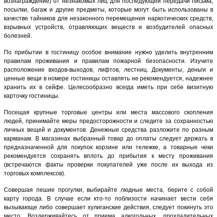
вознаграждение) от незнакомых лиц для последующей передачи письма,
посылки, багаж и другие предметы, которые могут быть использованы в
качестве тайников для незаконного перемещения наркотических средств,
взрывных устройств, отравляющих веществ и возбудителей опасных
болезней.
По прибытии в гостиницу особое внимание нужно уделить внутренним
правилам проживания и правилам пожарной безопасности. Изучите
расположение входов-выходов, лифтов, лестниц. Документы, деньги и
ценные вещи в номере гостиницы оставлять не рекомендуется, надежнее
хранить их в сейфе. Целесообразно всегда иметь при себе визитную
карточку гостиницы.
Посещая крупные торговые центры или места массового скопления
людей, принимайте меры предосторожности и следите за сохранностью
личных вещей и документов. Денежные средства разложите по разным
карманам. В магазинах выбранный товар до оплаты следует держать в
предназначенной для покупок корзине или тележке, а товарные чеки
рекомендуется сохранять вплоть до прибытия к месту проживания
(встречаются факты проверки покупателей уже после их выхода из
торговых комплексов).
Совершая пешие прогулки, выбирайте людные места, берите с собой
карту города. В случае если кто-то поблизости начинает вести себя
вызывающе либо совершает хулиганские действия, следует покинуть это
место. Воздерживайтесь от приема алкогольных, прохладительных