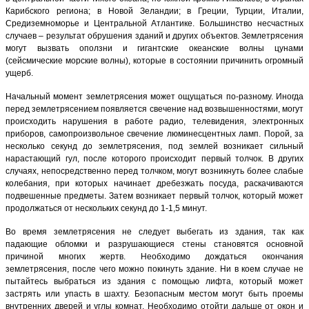
Карибского региона; в Новой Зеландии; в Греции, Турции, Италии,
Средиземноморье и Центральной Атлантике. Большинство несчастных
случаев – результат обрушения зданий и других объектов. Землетрясения
могут вызвать оползни и гигантские океанские волны цунами
(сейсмические морские волны), которые в состоянии причинить огромный
ущерб.
Начальный момент землетрясения может ощущаться по-разному. Иногда
перед землетрясением появляется свечение над возвышенностями, могут
происходить нарушения в работе радио, телевидения, электронных
приборов, самопроизвольное свечение люминесцентных ламп. Порой, за
несколько секунд до землетрясения, под землей возникает сильный
нарастающий гул, после которого происходит первый толчок. В других
случаях, непосредственно перед толчком, могут возникнуть более слабые
колебания, при которых начинает дребезжать посуда, раскачиваются
подвешенные предметы. Затем возникает первый толчок, который может
продолжаться от нескольких секунд до 1-1,5 минут.
Во время землетрясения не следует выбегать из здания, так как
падающие обломки и разрушающиеся стены становятся основной
причиной многих жертв. Необходимо дождаться окончания
землетрясения, после чего можно покинуть здание. Ни в коем случае не
пытайтесь выбраться из здания с помощью лифта, который может
застрять или упасть в шахту. Безопасным местом могут быть проемы
внутренних дверей и углы комнат. Необходимо отойти дальше от окон и