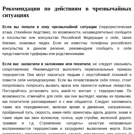
Рекомендации по действиям в чрезвычайных
ситуациях
Если вы попали в зону чрезвычайной ситуации
(террористическая
атака, стихийное бедствие), по возможности, незамедлительно сообщите
в посольство или консульство Российской Федерации о себе, своих
близких, знакомых людях. Если не известны телефоны российского
консульства в данном регионе, рекомендуем сообщить о себе
представителю турфирмы или родственниками.
Если вас захватили в заложники или похитили
, не следует оказывать
сопротивление. Рекомендуется выполнять первоначальные приказы
террористов. Они могут оказаться людьми с неустойчивой психикой и
повести себя непредсказуемо. Если вы почувствовали себя плохо, стоит
попробовать попросить вызвать врача или принести нужные лекарства.
Постарайтесь установить хоть какой-то контакт с террористами. По
возможности, отмечайте для себя, как они выглядят, каковы их привычки,
как похитители разговаривают и с кем общаются. Следует запоминать
также все передвижения, включая время в движении, направление,
пройденный путь, скорость, какие-либо ориентиры вдоль дороги, знаки и
такие звуки как звон колоколов, голоса, шум стройки, железной дороги,
трамвая и т.д. Стремление «угодить» зачастую неправильно
воспринимается террористами и затрудняет вызволение жертв. Если