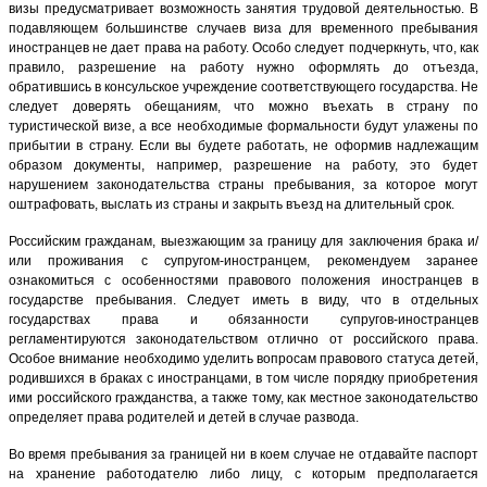
визы предусматривает возможность занятия трудовой деятельностью. В
подавляющем большинстве случаев виза для временного пребывания
иностранцев не дает права на работу. Особо следует подчеркнуть, что, как
правило, разрешение на работу нужно оформлять до отъезда,
обратившись в консульское учреждение соответствующего государства. Не
следует доверять обещаниям, что можно въехать в страну по
туристической визе, а все необходимые формальности будут улажены по
прибытии в страну. Если вы будете работать, не оформив надлежащим
образом документы, например, разрешение на работу, это будет
нарушением законодательства страны пребывания, за которое могут
оштрафовать, выслать из страны и закрыть въезд на длительный срок.
Российским гражданам, выезжающим за границу для заключения брака и/
или проживания с супругом-иностранцем, рекомендуем заранее
ознакомиться с особенностями правового положения иностранцев в
государстве пребывания. Следует иметь в виду, что в отдельных
государствах права и обязанности супругов-иностранцев
регламентируются законодательством отлично от российского права.
Особое внимание необходимо уделить вопросам правового статуса детей,
родившихся в браках с иностранцами, в том числе порядку приобретения
ими российского гражданства, а также тому, как местное законодательство
определяет права родителей и детей в случае развода.
Во время пребывания за границей ни в коем случае не отдавайте паспорт
на хранение работодателю либо лицу, с которым предполагается