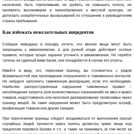
населения, быть терпеливыми, не грубить, не повышать голоса, не
проявлять высокомерия и пренебрежения к местной культуре, не
допускать оскорбительных высказываний по отношению к руководителям
страны пребывания.
Как избежать нежелательных инцидентов
Собирая чемоданы в поездку, учтите, что многие вещи могут быть
запрещены к авиаперевозке, а для ручной клади действуют особые
правила, которые лучше заранее уточнить в авиакомпании. Не теряйте
талоны на сданный вами багаж, они понадобятся в случае его утраты.
Имейте в виду, что, пересекая границу, вы столкнетесь с рядом
формальностей при прохождении пограничного и таможенного контроля.
Не забудьте заполнить таможенную декларацию, если это необходимо.
Наиболее распространенные нарушения таможенных правил –
несоблюдение запрета (или количественных ограничений) на ввоз и вывоз
товаров, недостоверное или неполное декларирование провозимых через
границу вещей. За такие нарушения может быть предусмотрен штраф,
конфискация товаров или другие санкции.
При пересечении границы следует воздержаться от выполнения просьб
случайных людей пронести через пункты досмотра чужие вещи под
предлогом перевеса багажа и т.п., а также не принимать (в том числе за