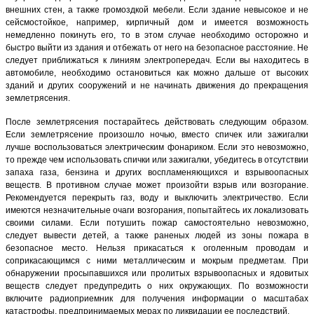
внешних стен, а также громоздкой мебели. Если здание невысокое и не
сейсмостойкое, например, кирпичный дом и имеется возможность
немедленно покинуть его, то в этом случае необходимо осторожно и
быстро выйти из здания и отбежать от него на безопасное расстояние. Не
следует приближаться к линиям электропередач. Если вы находитесь в
автомобиле, необходимо остановиться как можно дальше от высоких
зданий и других сооружений и не начинать движения до прекращения
землетрясения.
После землетрясения постарайтесь действовать следующим образом.
Если землетрясение произошло ночью, вместо спичек или зажигалки
лучше воспользоваться электрическим фонариком. Если это невозможно,
то прежде чем использовать спички или зажигалки, убедитесь в отсутствии
запаха газа, бензина и других воспламеняющихся и взрывоопасных
веществ. В противном случае может произойти взрыв или возгорание.
Рекомендуется перекрыть газ, воду и выключить электричество. Если
имеются незначительные очаги возгорания, попытайтесь их локализовать
своими силами. Если потушить пожар самостоятельно невозможно,
следует вывести детей, а также раненых людей из зоны пожара в
безопасное место. Нельзя прикасаться к оголенным проводам и
соприкасающимся с ними металлическим и мокрым предметам. При
обнаружении просыпавшихся или пролитых взрывоопасных и ядовитых
веществ следует предупредить о них окружающих. По возможности
включите радиоприемник для получения информации о масштабах
катастрофы, предпринимаемых мерах по ликвидации ее последствий.