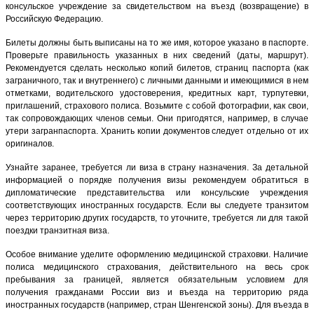
консульское учреждение за свидетельством на въезд (возвращение) в
Российскую Федерацию.
Билеты должны быть выписаны на то же имя, которое указано в паспорте.
Проверьте правильность указанных в них сведений (даты, маршрут).
Рекомендуется сделать несколько копий билетов, страниц паспорта (как
заграничного, так и внутреннего) с личными данными и имеющимися в нем
отметками, водительского удостоверения, кредитных карт, турпутевки,
приглашений, страхового полиса. Возьмите с собой фотографии, как свои,
так сопровождающих членов семьи. Они пригодятся, например, в случае
утери загранпаспорта. Хранить копии документов следует отдельно от их
оригиналов.
Узнайте заранее, требуется ли виза в страну назначения. За детальной
информацией о порядке получения визы рекомендуем обратиться в
дипломатические представительства или консульские учреждения
соответствующих иностранных государств. Если вы следуете транзитом
через территорию других государств, то уточните, требуется ли для такой
поездки транзитная виза.
Особое внимание уделите оформлению медицинской страховки. Наличие
полиса медицинского страхования, действительного на весь срок
пребывания за границей, является обязательным условием для
получения гражданами России виз и въезда на территорию ряда
иностранных государств (например, стран Шенгенской зоны). Для въезда в