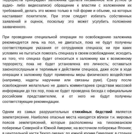
террористы принуждают заложника сделать письменное или устное (в
аудио- либо видеозаписи) обращение к властям с изложением их
требований, делать это можно только в той форме и объеме, на которых
настаивают похитители. При этом следует избегать собственных
заявлений и оценок, поскольку это может усугубить положение
захваченного.
При проведении специальной операции по освобождению заложника
рекомендуется лечь на пол, не двигаться, пока не будут получены
соответствующие указания от сотрудников спецназа; ни при каких
условиях не пытаться помогать спецназу в своем освобождении; исходить
из того, что спецназ будет относиться к заложнику как к возможному
террористу, пока не будет установлена его личность; оставаться
законопослушным и терпимым к действиям спецназа, даже если в ходе
операции к заложнику будут применены меры физического воздействия
(например, надеты наручники или связаны руки). Сразу после
освобождения желательно не давать комментариев средствам массовой
информации до тех пор, пока не будет проведена беседа с официальным
российским представителем, и от него не будут получены
соответствующие рекомендации.
Одним из самых разрушительных
стихийных бедствий
является
землетрясение. Наиболее опасные места находятся вблизи т.н. мировых
поясов землетрясений, которые расположены на тихоокеанском
побережье Северной и Южной Америки; на восточном побережье Японии;
в центральной части Тихого океана; по южной кромке Гималаев; в странах